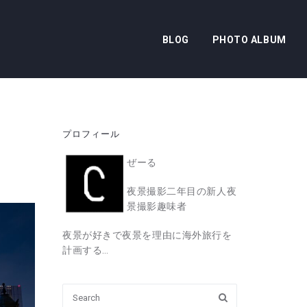
BLOG
PHOTO ALBUM
プロフィール
ぜーる
夜景撮影二年目の新人夜
景撮影趣味者
夜景が好きで夜景を理由に海外旅行を
計画する…