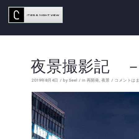
夜景撮影記 －
2019年8月4日
by
Seel
in
再開発
,
夜景
コメントは