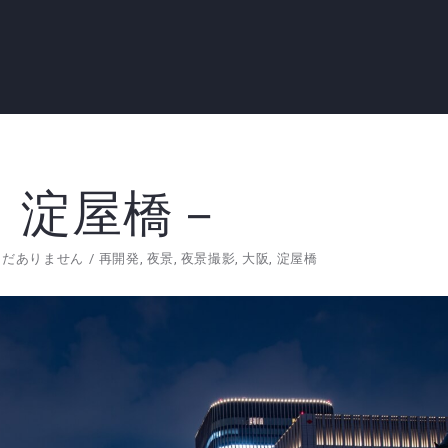
 淀屋橋－
まだありません
再開発
,
夜景
,
夜景撮影
,
大阪
,
淀屋橋