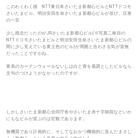
このわくわく感 NTT東日本さいたま新都心ビルとNTTドコモ
さいたまビル、明治安田生命さいたま新都心ビルが並び、圧巻
の一言
少し残念だったのがJRさいたま新都心ビル(※写真二枚目の
NTTドコモさいたまビルと明治安田生命さいたま新都心ビルの
間に少し見えている黄土色のビル)が周囲と合わさる気が皆無
だったことですかね…
青系のカーテンウォールないしは白と青を基調としたビルなら
文句のつけようがなかったのですが…
しかしさいたま新都心合同庁舎やさいたま赤十字病院などいか
にもなビルが並ぶのは壮観であります。
無機質であり計画的に、そしてなおかつ機能的に並んだまさし