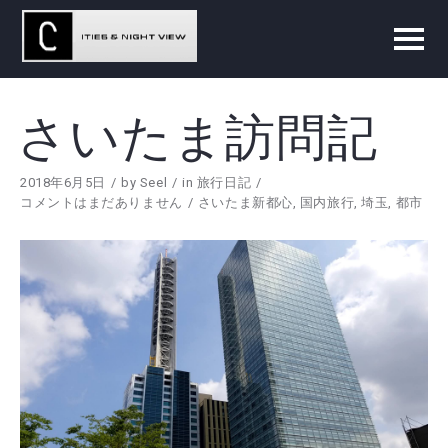
さいたま訪問記
2018年6月5日
by
Seel
in
旅行日記
コメントはまだありません
さいたま新都心
,
国内旅行
,
埼玉
,
都市