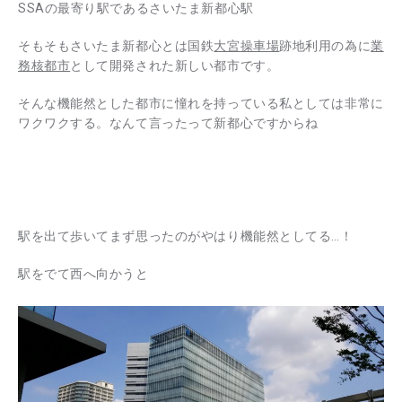
SSAの最寄り駅であるさいたま新都心駅
そもそもさいたま新都心とは国鉄
大宮操車場
跡地利用の為に
業
務核都市
として開発された新しい都市です。
そんな機能然とした都市に憧れを持っている私としては非常に
ワクワクする。なんて言ったって新都心ですからね
駅を出て歩いてまず思ったのがやはり機能然としてる…！
駅をでて西へ向かうと