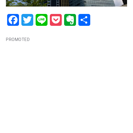
Facebook
Twitter
Line
Pocket
Evernote
共
有
PROMOTED