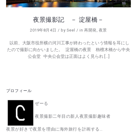
夜景撮影記 － 淀屋橋－
2019年8月4日
by
Seel
in
再開発
,
夜景
以前、大阪市役所横の河川工事が終わったという情報を耳にし
たので撮影に向かいました。 淀屋橋の夜景 栴檀木橋から中央
公会堂 中央公会堂は正面はよく見られ […]
プロフィール
ぜーる
夜景撮影二年目の新人夜景撮影趣味者
夜景が好きで夜景を理由に海外旅行を計画する…