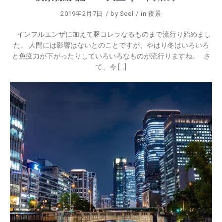
2019年2月7日
by
Seel
in
夜景
インフルエンザに加えて豚コレラなるものまで流行り始めまし
た。 人間には影響はないとのことですが、やはり冬はいろいろ
と免疫力が下がったりしていろいろなものが流行りますね。 さ
て、今 […]