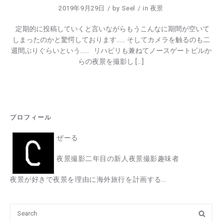
2019年9月29日
by
Seel
in
夜景
定期的に投稿していくと言いながらもうこんなに期間が空いて
しまったのかと驚愕しております…… そしてカメラを触るのも二
週間ぶりぐらいという…… リハビリも兼ねてノースゲートビルか
らの夜景を撮影し […]
プロフィール
ぜーる
夜景撮影二年目の新人夜景撮影趣味者
夜景が好きで夜景を理由に海外旅行を計画する…