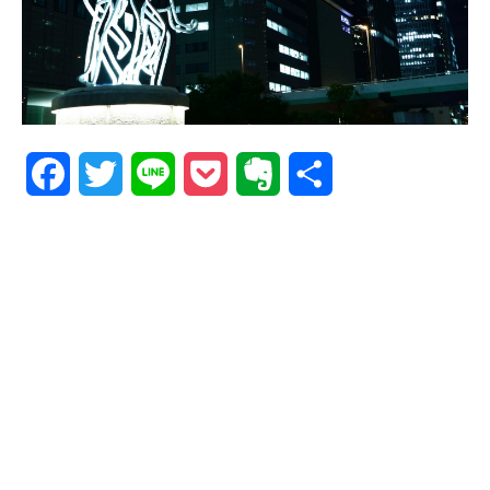
Facebook
Twitter
Line
Pocket
Evernote
共
有