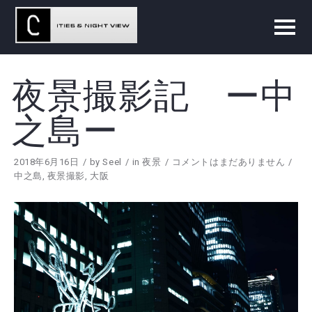
夜景撮影記 ー中
之島ー
2018年6月16日
by
Seel
in
夜景
コメントはまだありません
中之島
,
夜景撮影
,
大阪