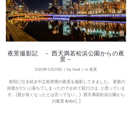
夜景撮影記 － 西天満若松浜公園からの夜
景－
2020年3月20日
by
Seel
in
夜景
前回に引き続き中之島界隈の夜景を撮影してきました。 更新の
頻度がだいぶ落ちてしまったのでせめて質だけは…と思っていま
す。(質が良くなったとは言ってない。) 西天満若松浜公園から
の夜景 &nbs […]