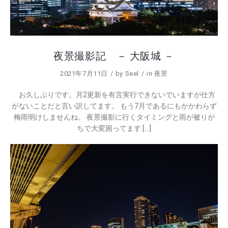
夜景撮影記 － 大阪城 －
2021年7月11日
by
Seel
in
夜景
お久しぶりです。月2更新を有言実行できないでいますが仕方
がないことだと言い訳してます。 もう7月であるにもかかわらず
梅雨明けしませんね。 夜景撮影に行くタイミングと雨が被りが
ちで大変困ってます […]