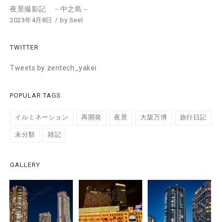
夜景撮影記 －中之島－
2023年4月8日
by
Seel
TWITTER
Tweets by zentech_yakei
POPULAR TAGS
イルミネーション
再開発
夜景
大阪万博
旅行日記
未分類
雑記
GALLERY