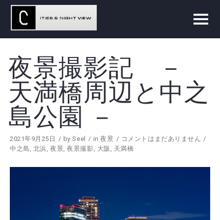
夜景撮影記 －
天満橋周辺と中之
島公園 －
2021年9月25日
by
Seel
in
夜景
コメントはまだありません
中之島
,
北浜
,
夜景
,
夜景撮影
,
大阪
,
天満橋