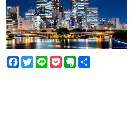
Facebook
Twitter
Line
Pocket
Evernote
共
有