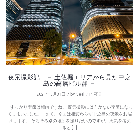
夜景撮影記 － 土佐堀エリアから見た中之
島の高層ビル群 －
2021年5月31日
by
Seel
in
夜景
すっかり季節は梅雨ですね。 夜景撮影には向かない季節になっ
てしまいました。 さて、今回は相変わらず中之島の夜景をお届
けします。 そろそろ別の場所を撮りたいのですが、天気を考え
ると […]