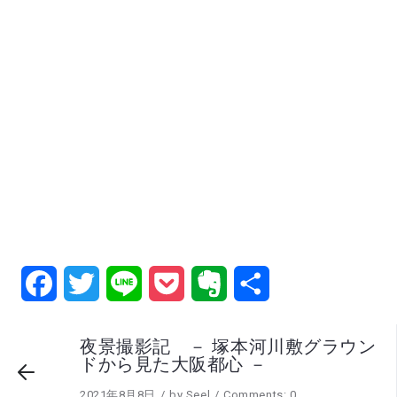
Facebook
Twitter
Line
Pocket
Evernote
共
有
夜景撮影記 － 塚本河川敷グラウン
ドから見た大阪都心 －
2021年8月8日
by
Seel
Comments: 0