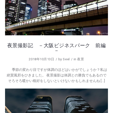
夜景撮影記 －大阪ビジネスパーク 前編
－
2018年10月13日
by
Seel
in
夜景
季節の変わり目ですが体調のほどはいかがでしょうか？私は
絶賛風邪をひきました。 夜景撮影は体調との勝負でもあるので
そろそろ暖かい格好をしないといけないかもしれませんね […]