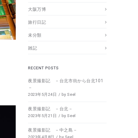
大阪万博
旅行日記
未分類
雑記
RECENT POSTS
夜景撮影記 －台北市街から台北101
－
2023年5月24日
by
Seel
夜景撮影記 －台北－
2023年5月21日
by
Seel
夜景撮影記 －中之島－
2023年4月8日
by
Seel