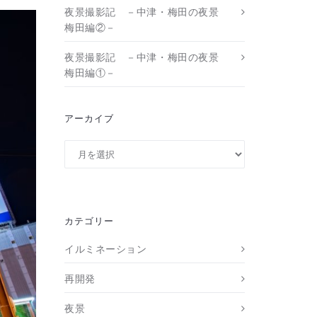
夜景撮影記 －中津・梅田の夜景
梅田編②－
夜景撮影記 －中津・梅田の夜景
梅田編①－
アーカイブ
ア
ー
カ
イ
ブ
カテゴリー
イルミネーション
再開発
夜景