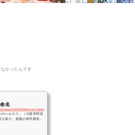
。
らなかったんです
と命名
724/wst1307240014-n1.html
べのハルカス」（大阪市阿倍
購入者が、老舗の寿司製造・
…