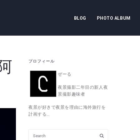
BLOG
PHOTO ALBUM
阿
プロフィール
ぜーる
夜景撮影二年目の新人夜
景撮影趣味者
夜景が好きで夜景を理由に海外旅行を
計画する…