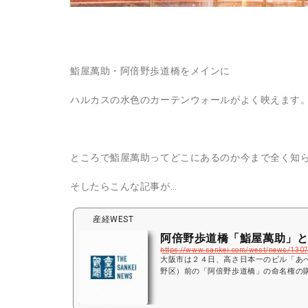
鮨屋萬助・阿倍野歩道橋をメインに
ハルカスの水色のカーテンウォールがよく映えます
ところで鮨屋萬助ってどこにあるのか今まで全く知
そしたらこんな記事が…
産経WEST
阿倍野歩道橋「鮨屋萬助」
https://www.sankei.com/west/news/130
大阪市は２４日、高さ日本一のビル「あ
野区）前の「阿倍野歩道橋」の命名権の
販売会社「小鯛雀鮨（こだいすずめずし