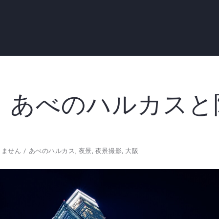
 あべのハルカスと
りません
あべのハルカス
,
夜景
,
夜景撮影
,
大阪