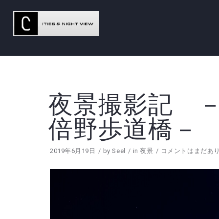
夜景撮影記 －
倍野歩道橋－
2019年6月19日
by
Seel
in
夜景
コメントはまだあ