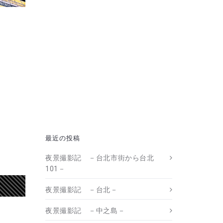
最近の投稿
夜景撮影記 －台北市街から台北
101－
夜景撮影記 －台北－
夜景撮影記 －中之島－