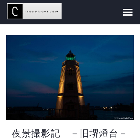
夜景撮影記 －旧堺燈台－