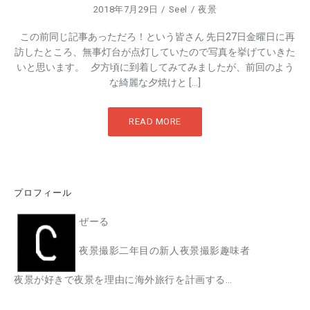
2018年7月29日
Seel
夜景
この前同じ記事あっただろ！という皆さん 先日27日金曜日に再
訪したところ、無事灯台が点灯していたので写真を挙げていきた
いと思います。 夕方頃に到着してみてみましたが、前回のよう
な綺麗な夕焼けと […]
READ MORE
プロフィール
ぜーる
夜景撮影二年目の新人夜景撮影趣味者
夜景が好きで夜景を理由に海外旅行を計画する…