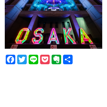
Facebook
Twitter
Line
Pocket
Evernote
共
有