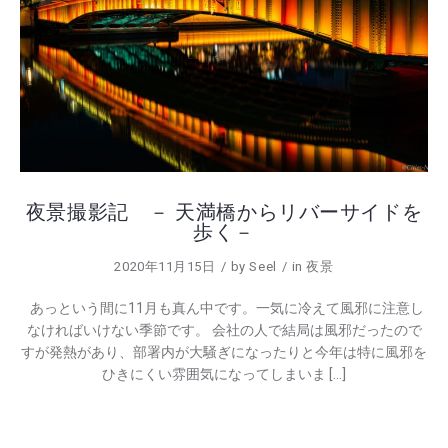
夜景撮影記 － 天満橋からリバーサイドを
歩く－
2020年11月15日
by
Seel
in
夜景
あっという間に11月も真ん中です。一気に冷えて風邪に注意し
なければいけない季節です。 会社の人で結局は風邪だったので
すが発熱があり、部署内が大騒ぎになったりと今年は特に風邪を
ひきにくい雰囲気になってしまいま […]