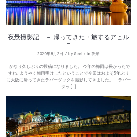
夜景撮影記 － 帰ってきた・旅するアヒル
－
2020年8月2日
by
Seel
in
夜景
かなり久しぶりの投稿になりました。 今年の梅雨は長かったで
すね…ようやく梅雨明けしたということで今回はおよそ5年ぶり
に大阪に帰ってきたラバーダックを撮影してきました。 ラバー
ダッ […]