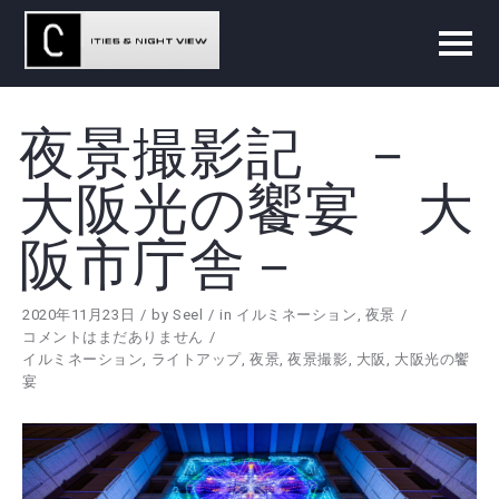
夜景撮影記 －
大阪光の饗宴 大
阪市庁舎－
2020年11月23日
by
Seel
in
イルミネーション
,
夜景
コメントはまだありません
イルミネーション
,
ライトアップ
,
夜景
,
夜景撮影
,
大阪
,
大阪光の饗
宴